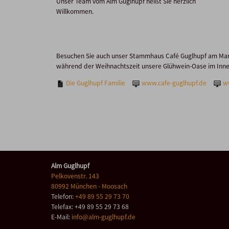
Unser Team vom Alm Guglhupf heißt Sie herzlich
Willkommen.
Besuchen Sie auch unser Stammhaus Café Guglhupf am Mari
während der Weihnachtszeit unsere Glühwein-Oase im Innenh
Die Guglhupf Familie
www.cafe-guglhupf.de
w
Alm Guglhupf
Pelkovenstr. 143
80992
München
- Moosach
Telefon:
+49 89 55 29 73 70
Telefax: +49 89 55 29 73 68
E-Mail:
info@alm-guglhupf.de